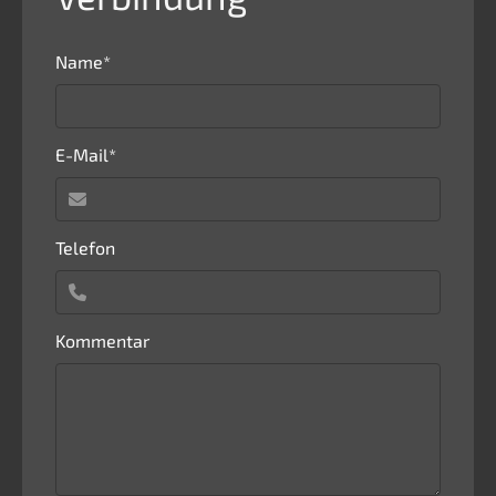
Pflichtfeld
Name
*
Pflichtfeld
E-Mail
*
Telefon
Kommentar